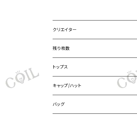
クリエイター
あんよ
残り枚数
たまお
9枚
トップス
ボン
8枚
Tシャツ
キャップ/ハット
ui
7枚
ビッグシルエットTシャツ
キャップ
バッグ
よろづ
6枚
ビッグシルエットTシャツ（ポッケ）
バケットハット
トートバッグ