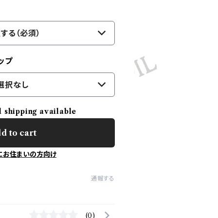
する（必須）
ップ
選択なし
l shipping available
d to cart
にお住まいの方向け
通報する
(0)