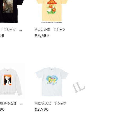
00 Tシャツ 濃
きのこの森 Tシャツ
.
00
¥3,500
広帽子の女性 フ
雨に唄えば Tシャツ
プリントスウェット
80
¥2,900