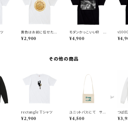
ツ
黄色はお前に任せた
モダンかっこいい枠 濃
v10
Tシャツ
色ver.
色ver
¥2,900
¥4,900
¥4,9
その他の商品
rectangle Tシャツ
ユニットバスにて サコ
つば
ッシュ
ロント
¥2,900
¥4,500
¥3,9