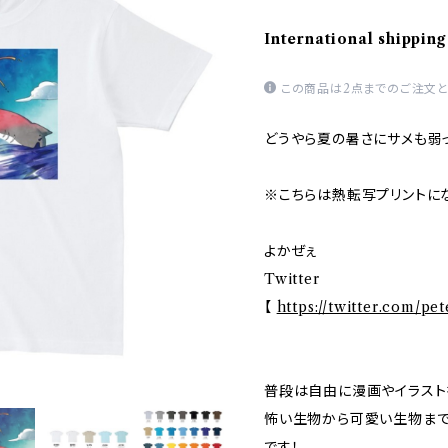
International shipping
この商品は2点までのご注文と
どうやら夏の暑さにサメも弱っ
※こちらは熱転写プリントに
よかぜぇ
Twitter
【
https://twitter.com/pe
普段は自由に漫画やイラスト
怖い生物から可愛い生物まで
です！