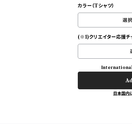
カラー（Tシャツ）
選択
(※1)クリエイター応援チ
Internationa
Ad
日本国内